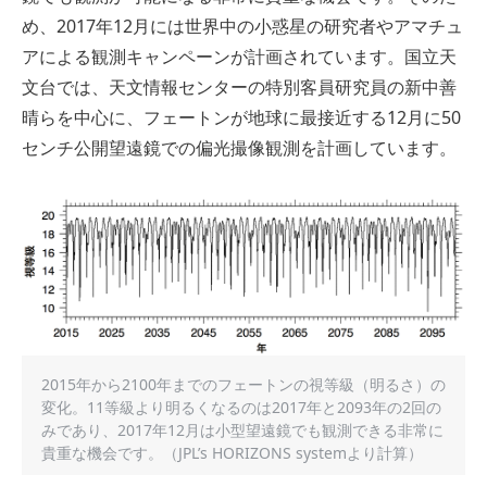
め、2017年12月には世界中の小惑星の研究者やアマチュ
アによる観測キャンペーンが計画されています。国立天
文台では、天文情報センターの特別客員研究員の新中善
晴らを中心に、フェートンが地球に最接近する12月に50
センチ公開望遠鏡での偏光撮像観測を計画しています。
2015年から2100年までのフェートンの視等級（明るさ）の
変化。11等級より明るくなるのは2017年と2093年の2回の
みであり、2017年12月は小型望遠鏡でも観測できる非常に
貴重な機会です。（JPL’s HORIZONS systemより計算）