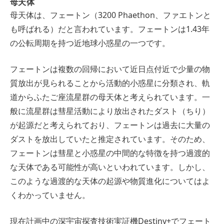
母天体
母天体は、フェートン（3200 Phaethon、ファエトンと
も呼ばれる）だと言われています。フェートンは1.43年
の公転周期を持つ近地球小惑星の一つです。
フェートンは複数の回帰において近日点付近で少量の物
質放出が見られることから活動的小惑星に分類され、軌
道からふたご座流星群の母天体と考えられています。一
般に流星群は彗星活動により放出されたダスト（ちり）
が起源だと考えられており、フェートンは過去に大量の
ダストを放出していたと推定されています。そのため、
フェートンは彗星と小惑星の中間的な特徴を持つ過渡的
な天体である可能性が高いといわれています。しかし、
このような過渡的な天体の起源や物質進化についてはよ
くわかっていません。
現在計画中の深宇宙探査技術実証機Destiny+でフェート