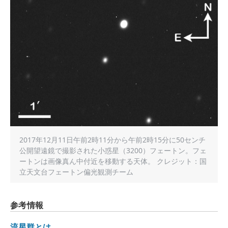
2017年12月11日午前2時11分から午前2時15分に50センチ
公開望遠鏡で撮影された小惑星（3200）フェートン。フェ
ートンは画像真ん中付近を移動する天体。 クレジット：国
立天文台フェートン偏光観測チーム
参考情報
流星群とは