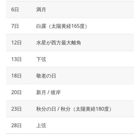
6日
満月
7日
白露（太陽黄経165度）
12日
水星が西方最大離角
13日
下弦
18日
敬老の日
20日
新月 / 彼岸
23日
秋分の日 / 秋分（太陽黄経180度）
28日
上弦