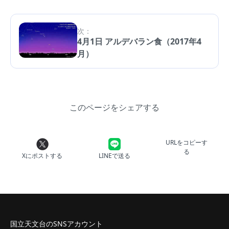
次：
4月1日 アルデバラン食（2017年4
月）
このページをシェアする
URLをコピーす
る
Xにポストする
LINEで送る
国立天文台のSNSアカウント