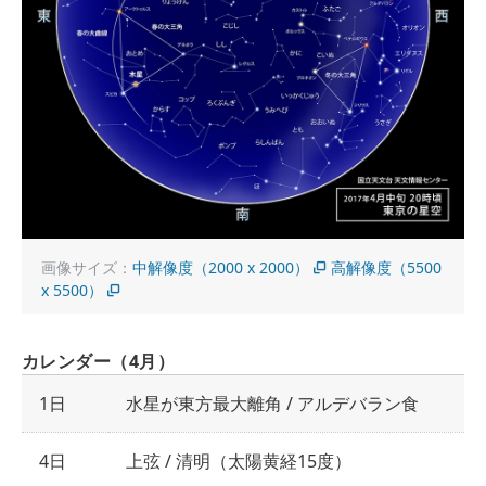
画像サイズ：
中解像度（2000 x 2000）
高解像度（5500
x 5500）
カレンダー（4月）
1日
水星が東方最大離角 / アルデバラン食
4日
上弦 / 清明（太陽黄経15度）