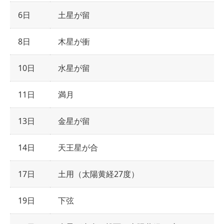
6日
土星が留
8日
木星が衝
10日
水星が留
11日
満月
13日
金星が留
14日
天王星が合
17日
土用（太陽黄経27度）
19日
下弦