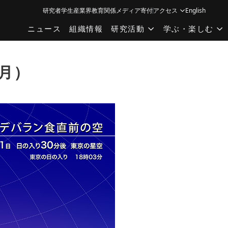
研究者
学生
産業界
教育関係
メディア
寄付
アクセス
English
ニュース
組織情報
研究活動
学ぶ・楽しむ
4月）