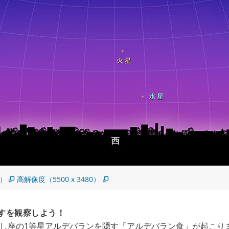
5）
高解像度（5500 x 3480）
すを観察しよう！
うし座の1等星アルデバランを隠す「アルデバラン食」が起こり