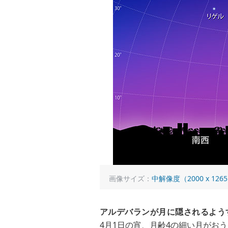
画像サイズ：
中解像度（2000 x 126
アルデバランが月に隠されるよう
4月1日の宵、月齢4の細い月がお