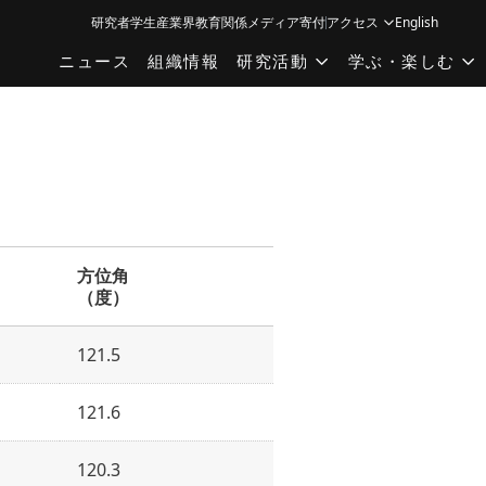
研究者
学生
産業界
教育関係
メディア
寄付
アクセス
English
ニュース
組織情報
研究活動
学ぶ・楽しむ
方位角
（度）
121.5
121.6
120.3