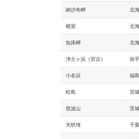
納沙布岬
北
根室
北
知床岬
北
浄土ヶ浜（宮古）
岩
小名浜
福
松島
宮
筑波山
茨
犬吠埼
千