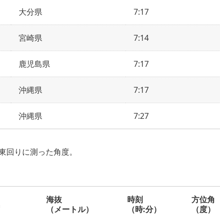
大分県
7:17
宮崎県
7:14
鹿児島県
7:17
沖縄県
7:17
沖縄県
7:27
東回りに測った角度。
海抜
時刻
方位角
名
（メートル）
（時:分）
（度）