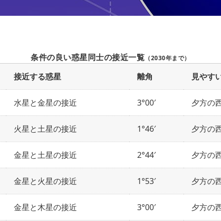
条件の良い惑星同士の接近一覧
（2030年まで）
接近する惑星
離角
見やす
水星と金星の接近
3°00′
夕方の
火星と土星の接近
1°46′
夕方の
金星と土星の接近
2°44′
夕方の
金星と火星の接近
1°53′
夕方の
金星と木星の接近
3°00′
夕方の