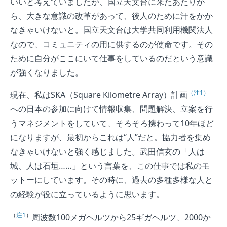
いいと考えていましたが、国立天文台に来たあたりか
ら、大きな意識の改革があって、後人のために汗をかか
なきゃいけないと。国立天文台は大学共同利用機関法人
なので、コミュニティの用に供するのが使命です。その
ために自分がここにいて仕事をしているのだという意識
が強くなりました。
（注1）
現在、私はSKA（Square Kilometre Array）計画
への日本の参加に向けて情報収集、問題解決、立案を行
うマネジメントをしていて、そろそろ携わって10年ほど
になりますが、最初からこれは“人”だと。協力者を集め
なきゃいけないと強く感じました。武田信玄の「人は
城、人は石垣……」という言葉を、この仕事では私のモ
ットーにしています。その時に、過去の多種多様な人と
の経験が役に立っているように思います。
（
注1
）
周波数100メガヘルツから25ギガヘルツ、2000か