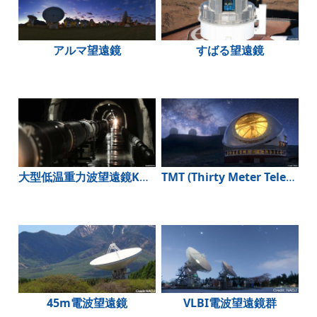
アルマ望遠鏡
すばる望遠鏡
大型低温重力波望遠鏡KAGRA
TMT (Thirty Meter Telescope)
45m電波望遠鏡
VLBI電波望遠鏡群