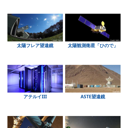
太陽フレア望遠鏡
太陽観測衛星「ひので」
アテルイIII
ASTE望遠鏡