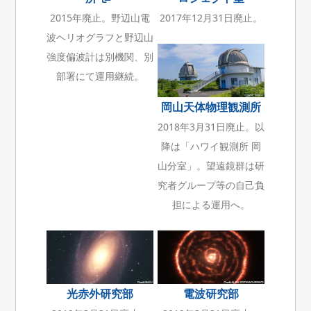
2015年廃止。野辺山電
2017年12月31日廃止。
波ヘリオグラフと野辺山
強度偏波計は別機関、別
部署にて運用継続。
岡山天体物理観測所
2018年3月31日廃止。以
降は「ハワイ観測所 岡
山分室」。望遠鏡群は研
究者グループ等の自己負
担による運用へ。
光赤外研究部
電波研究部