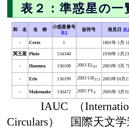
表２：準惑星の一
小惑星番号
和 名
名 称
仮符号
発見日
※
※1
－
Ceres
1
1801年 1月 
冥王星
Pluto
134340
1930年 1月2
2003 EL
－
Haumea
136108
2003年 3月 
61
2003 UB
－
Eris
136199
2003年10月2
313
2005 FY
－
Makemake
136472
2005年 3月3
9
IAUC （International 
Circulars） 国際天