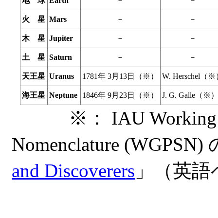
地 球
Earth
－
－
火 星
Mars
－
－
木 星
Jupiter
－
－
土 星
Saturn
－
－
天王星
Uranus
1781年 3月13日（※）
W. Herschel（
海王星
Neptune
1846年 9月23日（※）
J. G. Galle（※
※： IAU Working Grou
Nomenclature (WGPSN)
and Discoverers
」（英語