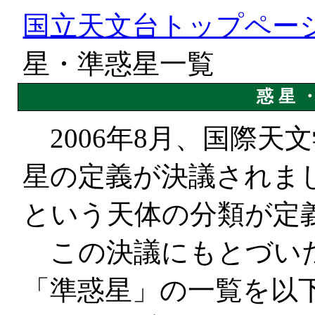
国立天文台トップペー
星・準惑星一覧
惑星
2006年8月、国際天
星の定義が決議されま
という天体の分類が定
この決議にもとづいた
「準惑星」の一覧を以下