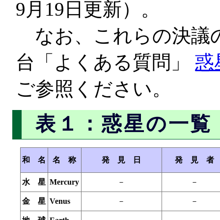
9月19日更新）。
なお、これらの決議の
台「よくある質問」
惑
ご参照ください。
表１：惑星の一覧
和 名
名 称
発 見 日
発 見 者
水 星
Mercury
－
－
金 星
Venus
－
－