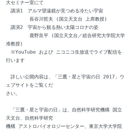
大セミナー室にて

　講演1　アルマ望遠鏡が見つめる冷たい宇宙

　　　　　長谷川哲夫 (国立天文台 上席教授)

　講演2　宇宙から観る熱い太陽コロナの姿

　　　　　鹿野良平 (国立天文台／総合研究大学院大学 
准教授)

　※YouTube および ニコニコ生放送でライブ配信を
行います

　詳しい公開内容は、「三鷹・星と宇宙の日 2017」ウ
ェブサイトをご覧くだ

さい。

　「三鷹・星と宇宙の日」は、自然科学研究機構 国立
天文台、自然科学研究

機構 アストロバイオロジーセンター、東京大学大学院 