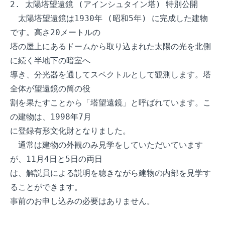
2. 太陽塔望遠鏡 (アインシュタイン塔) 特別公開

　太陽塔望遠鏡は1930年 (昭和5年) に完成した建物
です。高さ20メートルの

塔の屋上にあるドームから取り込まれた太陽の光を北側
に続く半地下の暗室へ

導き、分光器を通してスペクトルとして観測します。塔
全体が望遠鏡の筒の役

割を果たすことから「塔望遠鏡」と呼ばれています。こ
の建物は、1998年7月

に登録有形文化財となりました。

　通常は建物の外観のみ見学をしていただいています
が、11月4日と5日の両日

は、解説員による説明を聴きながら建物の内部を見学す
ることができます。

事前のお申し込みの必要はありません。
