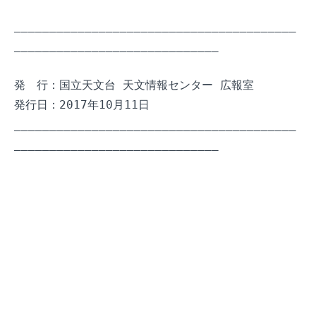
________________________________________
_____________________________

発　行：国立天文台 天文情報センター 広報室

発行日：2017年10月11日

________________________________________
_____________________________
