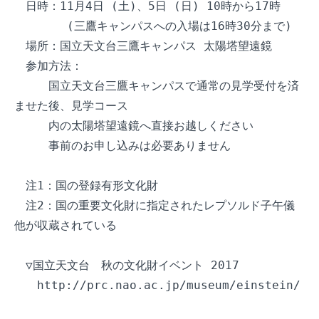
　日時：11月4日 (土)、5日 (日) 10時から17時

　　　　 (三鷹キャンパスへの入場は16時30分まで)

　場所：国立天文台三鷹キャンパス 太陽塔望遠鏡

　参加方法：

　　　国立天文台三鷹キャンパスで通常の見学受付を済
ませた後、見学コース

　　　内の太陽塔望遠鏡へ直接お越しください

　　　事前のお申し込みは必要ありません

　注1：国の登録有形文化財

　注2：国の重要文化財に指定されたレプソルド子午儀
他が収蔵されている

　▽国立天文台　秋の文化財イベント 2017

　　http://prc.nao.ac.jp/museum/einstein/
