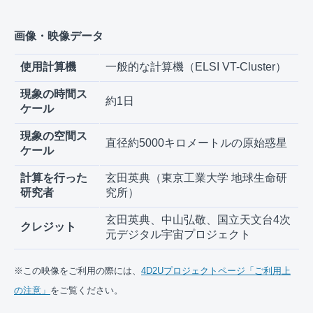
画像・映像データ
使用計算機
一般的な計算機（ELSI VT-Cluster）
現象の時間ス
約1日
ケール
現象の空間ス
直径約5000キロメートルの原始惑星
ケール
計算を行った
玄田英典（東京工業大学 地球生命研
研究者
究所）
玄田英典、中山弘敬、国立天文台4次
クレジット
元デジタル宇宙プロジェクト
※この映像をご利用の際には、
4D2Uプロジェクトページ「ご利用上
の注意」
をご覧ください。