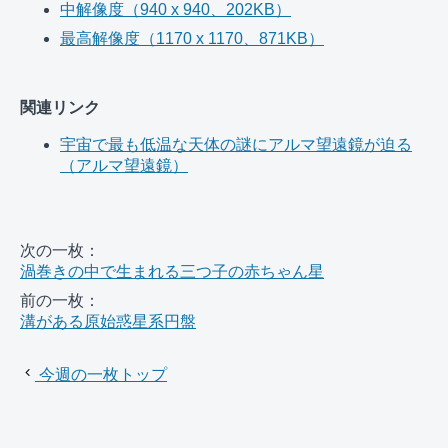
中解像度（940 x 940、202KB）
最高解像度（1170 x 1170、871KB）
関連リンク
宇宙で最も低温な天体の謎にアルマ望遠鏡が迫る
（アルマ望遠鏡）
次の一枚：
渦巻きの中で生まれる三つ子の赤ちゃん星
前の一枚：
溝がある原始惑星系円盤
今週の一枚トップ