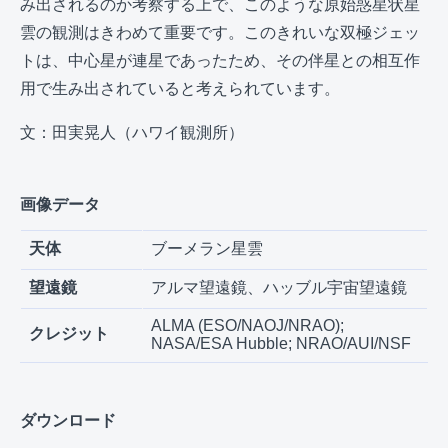
み出されるのか考察する上で、このような原始惑星状星
雲の観測はきわめて重要です。このきれいな双極ジェッ
トは、中心星が連星であったため、その伴星との相互作
用で生み出されていると考えられています。
文：田実晃人（ハワイ観測所）
画像データ
天体
ブーメラン星雲
望遠鏡
アルマ望遠鏡、ハッブル宇宙望遠鏡
ALMA (ESO/NAOJ/NRAO);
クレジット
NASA/ESA Hubble; NRAO/AUI/NSF
ダウンロード