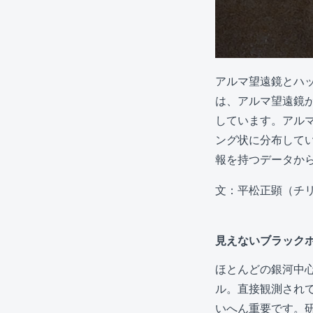
アルマ望遠鏡とハッ
は、アルマ望遠鏡
しています。アル
ング状に分布して
報を持つデータか
文：平松正顕（チ
見えないブラック
ほとんどの銀河中
ル。直接観測され
いへん重要です。