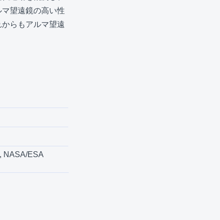
ルマ望遠鏡の高い性
れからもアルマ望遠
), NASA/ESA