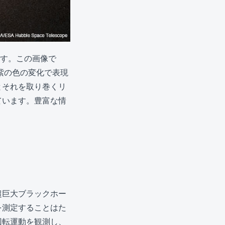
です。この画像で
紫の色の変化で表現
とそれを取り巻くリ
ています。豊富な情
超巨大ブラックホー
を測定することはた
回転運動を観測し、