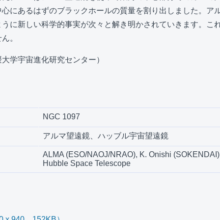
中心にあるはずのブラックホールの質量を割り出しました。ア
ように新しい科学的事実が次々と解き明かされていきます。こ
せん。
媛大学宇宙進化研究センター）
NGC 1097
アルマ望遠鏡、ハッブル宇宙望遠鏡
ALMA (ESO/NAOJ/NRAO), K. Onishi (SOKENDAI
Hubble Space Telescope
x 940、152KB）