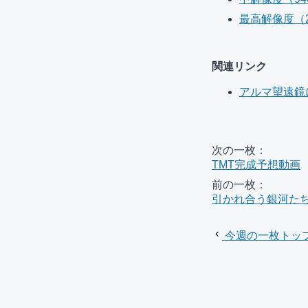
最高解像度（204
関連リンク
アルマ望遠鏡
次の一枚：
TMT完成予想動画
前の一枚：
引かれ合う銀河たち
今週の一枚トッ