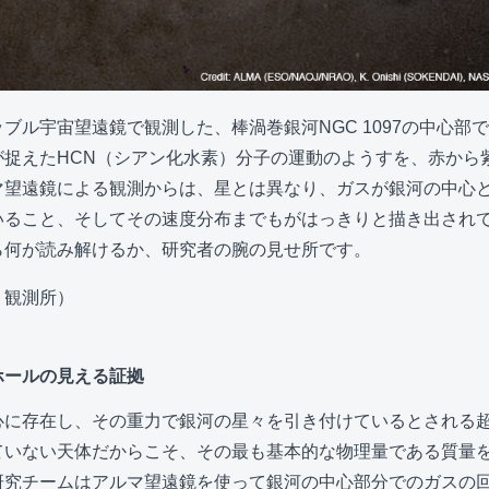
ブル宇宙望遠鏡で観測した、棒渦巻銀河NGC 1097の中心部
が捉えたHCN（シアン化水素）分子の運動のようすを、赤から
マ望遠鏡による観測からは、星とは異なり、ガスが銀河の中心
いること、そしてその速度分布までもがはっきりと描き出され
ら何が読み解けるか、研究者の腕の見せ所です。
リ観測所）
ホールの見える証拠
心に存在し、その重力で銀河の星々を引き付けているとされる
ていない天体だからこそ、その最も基本的な物理量である質量
研究チームはアルマ望遠鏡を使って銀河の中心部分でのガスの