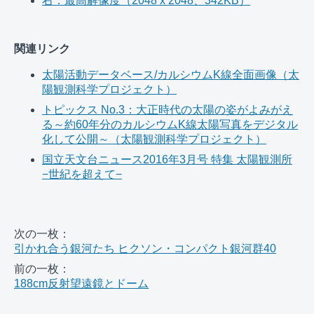
右：最高解像度（2048 x 2048、342KB）
関連リンク
太陽活動データベース/カルシウムK線全面画像（太
陽観測科学プロジェクト）
トピックス No.3：大正時代の太陽の姿がよみがえ
る～約60年分のカルシウムK線太陽写真をデジタル
化して公開～（太陽観測科学プロジェクト）
国立天文台ニュース2016年3月号 特集 太陽観測所
−世紀を超えて−
次の一枚：
引かれ合う銀河たち ヒクソン・コンパクト銀河群40
前の一枚：
188cm反射望遠鏡とドーム