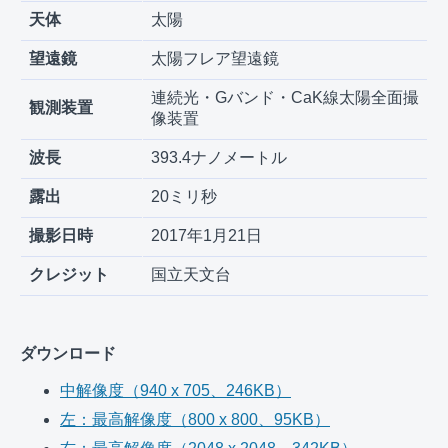
天体
太陽
望遠鏡
太陽フレア望遠鏡
連続光・Gバンド・CaK線太陽全面撮
観測装置
像装置
波長
393.4ナノメートル
露出
20ミリ秒
撮影日時
2017年1月21日
クレジット
国立天文台
ダウンロード
中解像度（940 x 705、246KB）
左：最高解像度（800 x 800、95KB）