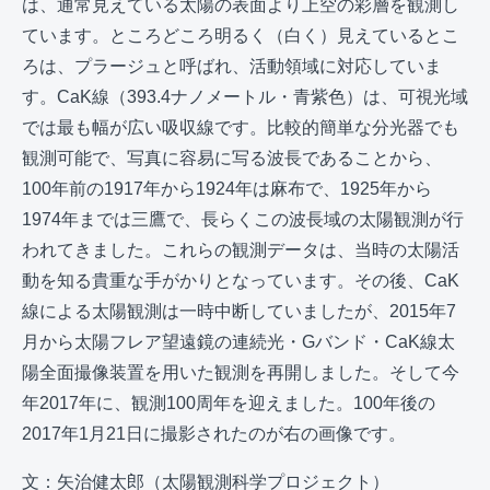
は、通常見えている太陽の表面より上空の彩層を観測し
ています。ところどころ明るく（白く）見えているとこ
ろは、プラージュと呼ばれ、活動領域に対応していま
す。CaK線（393.4ナノメートル・青紫色）は、可視光域
では最も幅が広い吸収線です。比較的簡単な分光器でも
観測可能で、写真に容易に写る波長であることから、
100年前の1917年から1924年は麻布で、1925年から
1974年までは三鷹で、長らくこの波長域の太陽観測が行
われてきました。これらの観測データは、当時の太陽活
動を知る貴重な手がかりとなっています。その後、CaK
線による太陽観測は一時中断していましたが、2015年7
月から太陽フレア望遠鏡の連続光・Gバンド・CaK線太
陽全面撮像装置を用いた観測を再開しました。そして今
年2017年に、観測100周年を迎えました。100年後の
2017年1月21日に撮影されたのが右の画像です。
文：矢治健太郎（太陽観測科学プロジェクト）