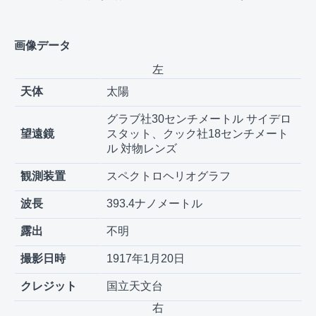
画像データ
左
天体
太陽
グラブ社30センチメートル サイデロ
望遠鏡
スタット、クック社18センチメート
ル 対物レンズ
観測装置
スペクトロヘリオグラフ
波長
393.4ナノメートル
露出
不明
撮影日時
1917年1月20日
クレジット
国立天文台
右