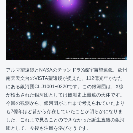
アルマ望遠鏡とNASAのチャンドラX線宇宙望遠鏡、欧州
南天天文台のVISTA望遠鏡が捉えた、112億光年かなた
にある銀河団CL J1001+0220です。この銀河団は、X線
が検出された銀河団としては観測史上最遠の天体です。
今回の観測から、銀河団がこれまで考えられていたより
も7億年ほど昔から存在していたことが明らかになりま
した。これまで見ることのできなかった誕生直後の銀河
団として、今後も注目を浴びそうです。