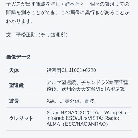
子ガスが出す電波を詳しく調べると、個々の銀河までの
距離を測ることができ、この画像に奥行きがあることが
わかります。
文：平松正顕（チリ観測所）
画像データ
天体
銀河団CL J1001+0220
アルマ望遠鏡、チャンドラX線宇宙望
望遠鏡
遠鏡、欧州南天天文台VISTA望遠鏡
波長
X線、近赤外線、電波
X-ray: NASA/CXC/CEA/T. Wang et al;
Infrared: ESO/UltraVISTA; Radio:
クレジット
ALMA（ESO/NAOJ/NRAO）