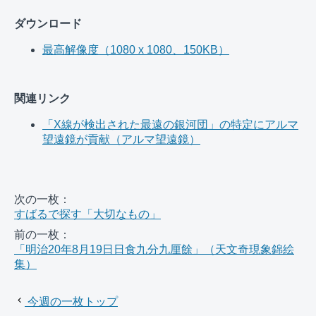
ダウンロード
最高解像度（1080 x 1080、150KB）
関連リンク
「X線が検出された最遠の銀河団」の特定にアルマ
望遠鏡が貢献（アルマ望遠鏡）
次の一枚：
すばるで探す「大切なもの」
前の一枚：
「明治20年8月19日日食九分九厘餘」（天文奇現象錦絵
集）
今週の一枚トップ