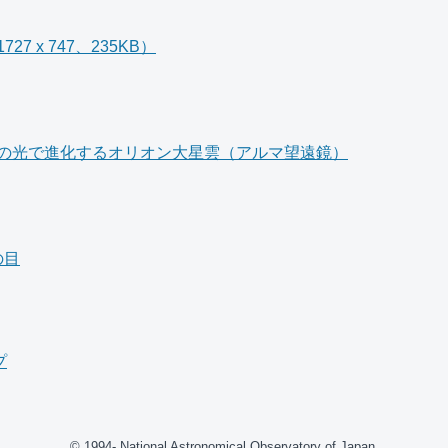
27 x 747、235KB）
の光で進化するオリオン大星雲（アルマ望遠鏡）
の目
プ
© 1994- National Astronomical Observatory of Japan.