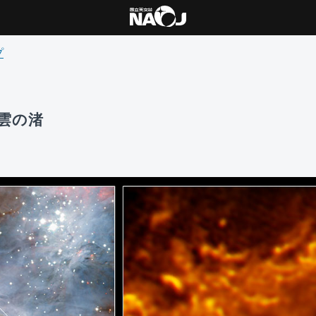
プ
雲の渚