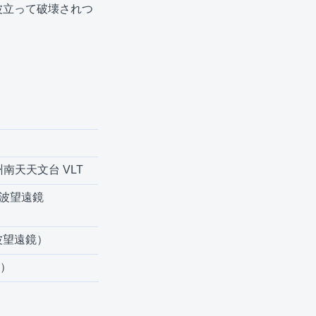
波立って破壊されつ
南天天文台 VLT
電波望遠鏡
電波望遠鏡）
O）