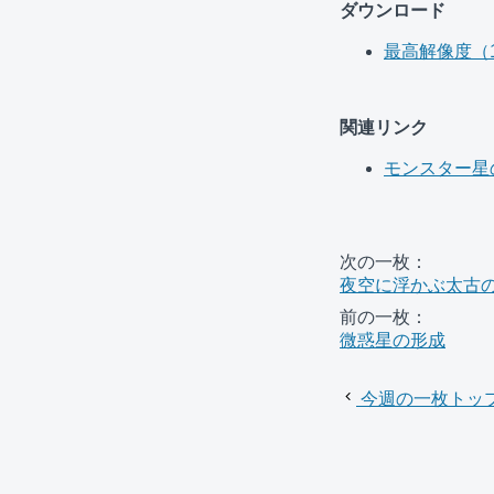
ダウンロード
最高解像度（17
関連リンク
モンスター星
次の一枚：
夜空に浮かぶ太古
前の一枚：
微惑星の形成
今週の一枚トッ