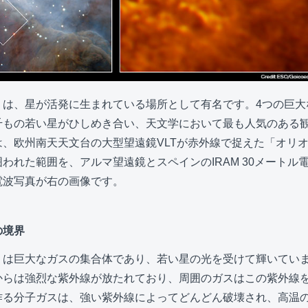
」は、星が活発に生まれている場所として有名です。4つの巨大
千もの若い星がひしめき合い、天文学において最も人気のある
は、欧州南天天文台の大型望遠鏡VLTが赤外線で捉えた「オリ
われた範囲を、アルマ望遠鏡とスペインのIRAM 30メートル
電波写真が右の画像です。
の境界
」は巨大なガスの集合体であり、若い星の光を受けて輝いてい
からは強烈な紫外線が放たれており、周囲のガスはこの紫外線
作る分子ガスは、強い紫外線によってどんどん破壊され、高温