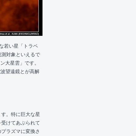
な若い星「トラペ
観測対象といえるで
オン大星雲」です。
電波望遠鏡とが高解
ます。特に巨大な星
を受けてあぶられて
のプラズマに変換さ