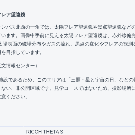
フレア望遠鏡
ャンパス北西の一角では、太陽フレア望遠鏡や黒点望遠鏡など
ています。画像中手前に見える太陽フレア望遠鏡は、赤外線偏
、太陽表面の磁場分布やガスの流れ、黒点の変化やフレアの観測
明を目指しています。
天文情報センター）
施設であるため、このエリアは「三鷹・星と宇宙の日」などの
きない、非公開区域です。見学コースではないため、撮影場所
注意ください。
RICOH THETA S