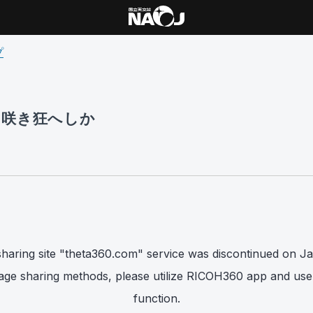
プ
 咲き狂へしか