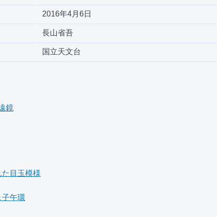
2016年4月6日
長山省吾
国立天文台
遠鏡
れた目玉模様
ェ子午環