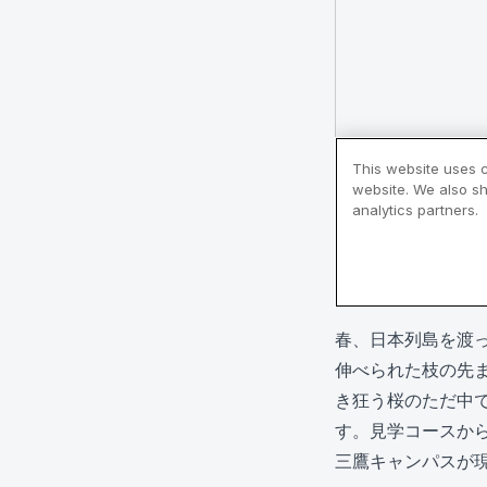
春、日本列島を渡
伸べられた枝の先
き狂う桜のただ中
す。見学コースか
三鷹キャンパスが