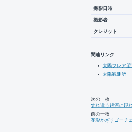
撮影日時
撮影者
クレジット
関連リンク
太陽フレア望
太陽観測所
次の一枚：
すれ違う銀河に現
前の一枚：
花影かざすゴーチ