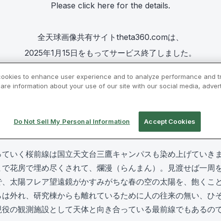
っていく桜前線は国立天文台三鷹キャンパスも染め上げていき
まで花房で埋め尽くされて、爛漫（らんまん）。見渡せば一周
で、太陽フレア望遠鏡がかすみがちな春の空の太陽を、飽くこ
らは外れ、研究棟からも離れているために人の往来の無い、ひ
現役の観測施設として天体と向き合っている最前線でもあるの