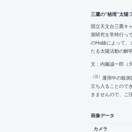
三鷹の“秘境”太陽
国立天文台三鷹キ
測研究を常時行っ
のHα線によって
たる太陽活動の解
文：内藤誠一郎（
（注）
運用中の観測
立ち入ることので
きませんので、ご
画像データ
カメラ