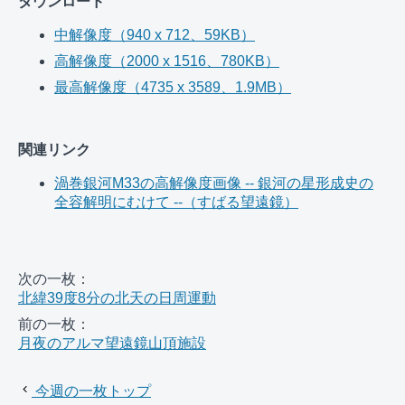
ダウンロード
中解像度（940 x 712、59KB）
高解像度（2000 x 1516、780KB）
最高解像度（4735 x 3589、1.9MB）
関連リンク
渦巻銀河M33の高解像度画像 -- 銀河の星形成史の
全容解明にむけて --（すばる望遠鏡）
次の一枚：
北緯39度8分の北天の日周運動
前の一枚：
月夜のアルマ望遠鏡山頂施設
今週の一枚トップ