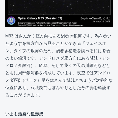
M33 はさんかく座方向にある渦巻き銀河です。渦を巻い
たようすを極方向から見ることができる「フェイスオ
ン」タイプの銀河のため、渦巻き構造を調べるには都合
のよい銀河です。アンドロメダ座方向にあるM31（アン
ドロメダ銀河）、M32、そして我々の天の川銀河などと
ともに局部銀河群を構成しています。夜空ではアンドロ
メダ座β（ベータ）星をはさんでM31とちょうど対称的な
位置にあり、双眼鏡でもぼんやりとしたその姿を確認す
ることができます。
いまも活発な星形成