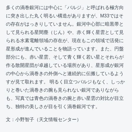
多くの渦巻銀河には中心に「バルジ」と呼ばれる極方向
に突き出した丸く明るい構造がありますが、M33ではそ
の存在がはっきりしていません。銀河中心部に暗黒帯と
して見られる星間塵（じん）や、赤く輝く星雲として見
られる水素電離領域の存在が、現在もこの領域で活発に
星形成が進んでいることを物語っています。また、円盤
部分にも、赤い星雲、そして青く輝く若い星とそれらが
作る散開星団が卓越している場所があり、星形成が銀河
の中心から渦巻きの外側へと連続的に伝搬しているよう
すが見て取れます。 明るく目立つバルジもなく、しっか
りと巻いた渦巻きの腕も見られない銀河でありながら
も、写真では青色の渦巻きの腕と赤い星雲の対比が目立
ち、独特の美しさが目を引く渦巻銀河です。
文：小野智子（天文情報センター）