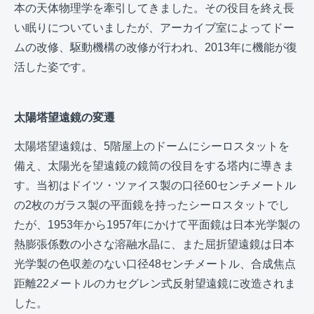
本の天体物理学を牽引してきました。その役目を終え長
い眠りについていましたが、アーカイブ室によってドー
ムの改修、駆動機構の改修が行われ、2013年に機能が復
活した姿です。
太陽塔望遠鏡の変遷
太陽塔望遠鏡は、5階屋上のドームにシーロスタットを
備え、太陽光を望遠鏡の鏡筒の役目をする塔内に導きま
す。当初はドイツ・ツァイス製の口径60センチメートル
の2枚のガラス製の平面鏡を持ったシーロスタットでし
たが、1953年から1957年にかけて平面鏡は日本光学製の
熱膨張係数の小さな溶融水晶に、また屈折望遠鏡は日本
光学製の色収差のない口径48センチメートル、合成焦点
距離22メートルのカセグレン式反射望遠鏡に改造されま
した。