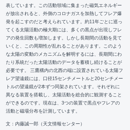
表しています。この活動領域に集まった磁気エネルギー
が放出されると、外側のコロナガスを加熱してフレア爆
発を起こすのだと考えられています。約11年ごとに巡っ
てくる太陽活動の極大期には、多くの黒点が出現しフレ
アの発生回数も増加します。しかし長期間の活動を見て
いくと、この周期性が乱れることがあります。このよう
な太陽の変動のメカニズムを解明するには、長期間にわ
たり系統だった太陽活動のデータを蓄積し続けることが
必要です。 三鷹構内の北西の端に設置されている太陽フ
レア望遠鏡には、口径15センチメートルと20センチメー
トルの望遠鏡が2本ずつ同架されています。それぞれに
異なる装置を搭載し、太陽活動を総合的に観測すること
ができるのです。現在は、3つの装置で黒点やフレアの
活動と磁場分布を計測しています。
文：内藤誠一郎（天文情報センター）