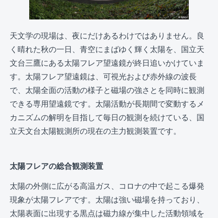
天文学の現場は、夜にだけあるわけではありません。良
く晴れた秋の一日、青空にまばゆく輝く太陽を、国立天
文台三鷹にある太陽フレア望遠鏡が終日追いかけていま
す。太陽フレア望遠鏡は、可視光および赤外線の波長
で、太陽全面の活動の様子と磁場の強さとを同時に観測
できる専用望遠鏡です。太陽活動が長期間で変動するメ
カニズムの解明を目指して毎日の観測を続けている、国
立天文台太陽観測所の現在の主力観測装置です。
太陽フレアの総合観測装置
太陽の外側に広がる高温ガス、コロナの中で起こる爆発
現象が太陽フレアです。太陽は強い磁場を持っており、
太陽表面に出現する黒点は磁力線が集中した活動領域を