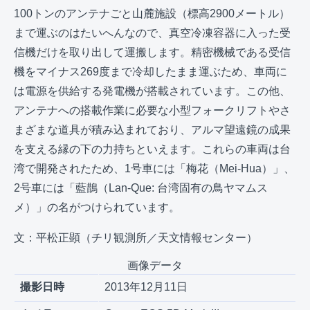
100トンのアンテナごと山麓施設（標高2900メートル）
まで運ぶのはたいへんなので、真空冷凍容器に入った受
信機だけを取り出して運搬します。精密機械である受信
機をマイナス269度まで冷却したまま運ぶため、車両に
は電源を供給する発電機が搭載されています。この他、
アンテナへの搭載作業に必要な小型フォークリフトやさ
まざまな道具が積み込まれており、アルマ望遠鏡の成果
を支える縁の下の力持ちといえます。これらの車両は台
湾で開発されたため、1号車には「梅花（Mei-Hua）」、
2号車には「藍鵲（Lan-Que: 台湾固有の鳥ヤマムス
メ）」の名がつけられています。
文：平松正顕（チリ観測所／天文情報センター）
画像データ
撮影日時
2013年12月11日