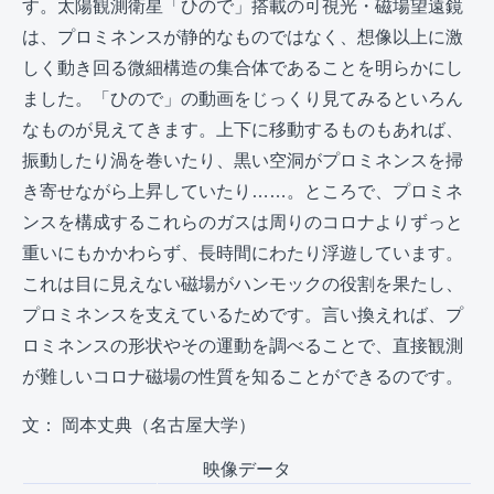
す。太陽観測衛星「ひので」搭載の可視光・磁場望遠鏡
は、プロミネンスが静的なものではなく、想像以上に激
しく動き回る微細構造の集合体であることを明らかにし
ました。「ひので」の動画をじっくり見てみるといろん
なものが見えてきます。上下に移動するものもあれば、
振動したり渦を巻いたり、黒い空洞がプロミネンスを掃
き寄せながら上昇していたり……。ところで、プロミネ
ンスを構成するこれらのガスは周りのコロナよりずっと
重いにもかかわらず、長時間にわたり浮遊しています。
これは目に見えない磁場がハンモックの役割を果たし、
プロミネンスを支えているためです。言い換えれば、プ
ロミネンスの形状やその運動を調べることで、直接観測
が難しいコロナ磁場の性質を知ることができるのです。
文： 岡本丈典（名古屋大学）
映像データ