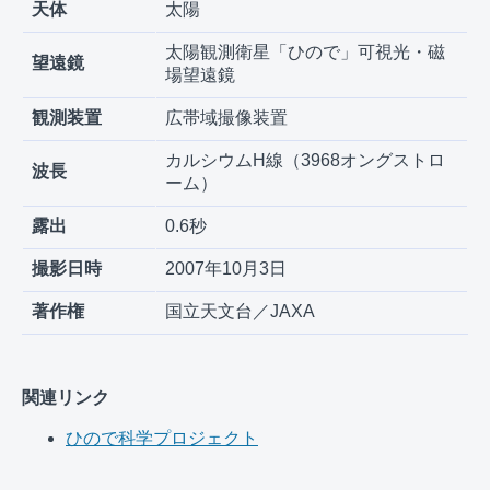
天体
太陽
太陽観測衛星「ひので」可視光・磁
望遠鏡
場望遠鏡
観測装置
広帯域撮像装置
カルシウムH線（3968オングストロ
波長
ーム）
露出
0.6秒
撮影日時
2007年10月3日
著作権
国立天文台／JAXA
関連リンク
ひので科学プロジェクト