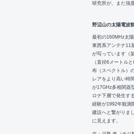
研究所が、また強
野辺山の太陽電波
最初の160MHz
東西系アンテナ11
が写っています（
（直径6メートルと
布（スペクトル）
レアをより高い時間
が17GHz多相関
ロナ下層で発生す
経験が1992年観
建設へと繋がりまし
に見えます。
文：川島 進（チリ