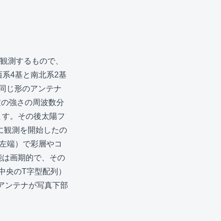
を観測するもので、
西系4基と南北系2基
同じ形のアンテナ
電波の強さの周波数分
ます。その後太陽フ
に観測を開始したの
真左端）で彩層やコ
能は画期的で、その
真中央のT字型配列）
計アンテナが写真下部