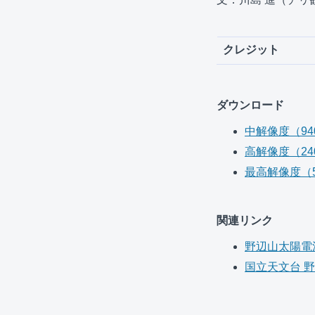
クレジット
ダウンロード
中解像度（940 
高解像度（2400
最高解像度（57
関連リンク
野辺山太陽電
国立天文台 