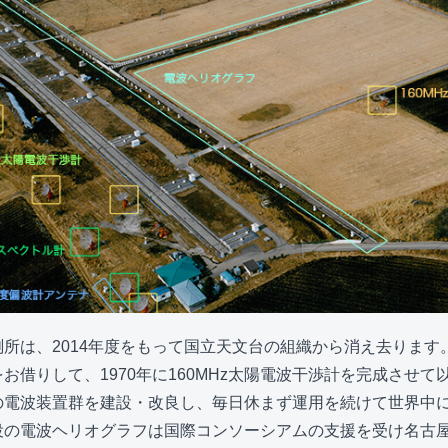
所は、2014年度をもって国立天文台の組織から消え去ります
お借りして、1970年に160MHz太陽電波干渉計を完成させて
の電波装置群を建設・改良し、毎日休まず運用を続けて世界中
役の電波ヘリオグラフは国際コンソーシアムの支援を受け名古