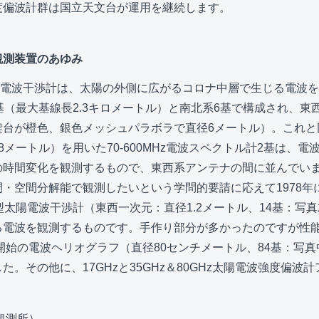
度偏波計群は国立天文台が運用を継続します。
観測装置のあゆみ
太陽電波干渉計は、太陽の外側に広がるコロナ中層で生じる電波
基（最大基線長2.3キロメートル）と南北系6基で構成され、東
架台が橙色、銀色メッシュパラボラで直径6メートル）。これと
8メートル）を用いた70-600MHz電波スペクトル計2基は、
の時間変化を観測するもので、東西系アンテナの間に並んでい
・空間分解能で観測したいという学問的要請に応えて1978年
器型太陽電波干渉計（東西一次元：直径1.2メートル、14基：写
る電波を観測するものです。手作り部分が多かったのですが性
測開始の電波ヘリオグラフ（直径80センチメートル、84基：写
た。その他に、17GHzと35GHz＆80GHz太陽電波強度偏波
観測所）