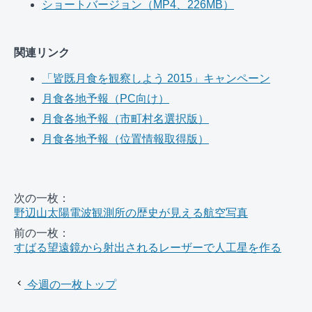
ショートバージョン（MP4、226MB）
関連リンク
「皆既月食を観察しよう 2015」キャンペーン
月食各地予報（PC向け）
月食各地予報（市町村名選択版）
月食各地予報（位置情報取得版）
次の一枚：
野辺山太陽電波観測所の歴史が見える航空写真
前の一枚：
すばる望遠鏡から射出されるレーザーで人工星を作る
今週の一枚トップ