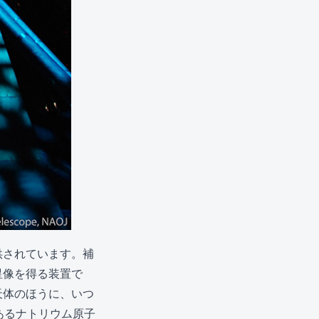
供されています。補
星像を得る装置で
天体のほうに、いつ
あるナトリウム原子