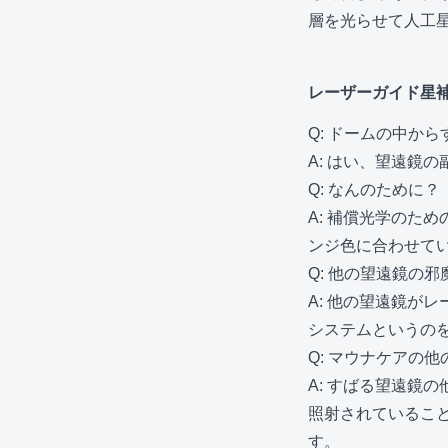
層を光らせて人工
レーザーガイド星
Q: ドームの中か
A: はい、望遠鏡
Q: なんのために？
A: 補償光学のた
ンジ色に合わせて
Q: 他の望遠鏡の
A: 他の望遠鏡が
システムというの
Q: マウナケアの
A: すばる望遠鏡
照射されているこ
す。