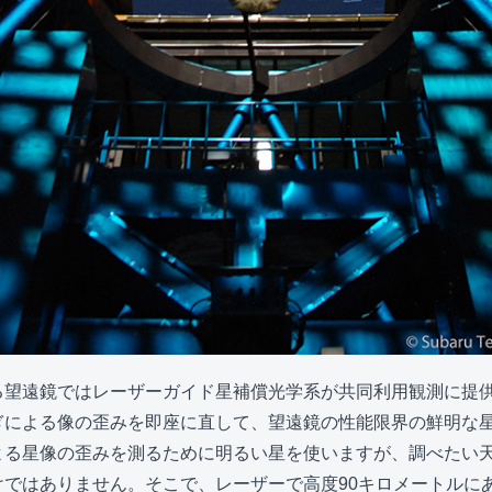
る望遠鏡ではレーザーガイド星補償光学系が共同利用観測に提
ぎによる像の歪みを即座に直して、望遠鏡の性能限界の鮮明な
よる星像の歪みを測るために明るい星を使いますが、調べたい
けではありません。そこで、レーザーで高度90キロメートルに