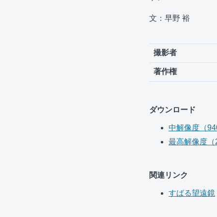
文：早野 裕
撮影者
著作権
ダウンロード
中解像度（940 
最高解像度（214
関連リンク
すばる望遠鏡