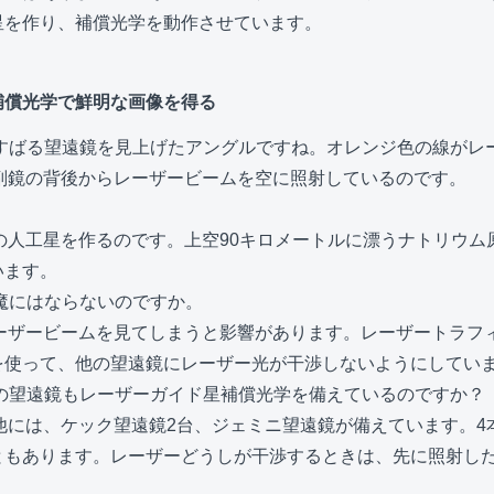
星を作り、補償光学を動作させています。
補償光学で鮮明な画像を得る
らすばる望遠鏡を見上げたアングルですね。オレンジ色の線がレ
の副鏡の背後からレーザービームを空に照射しているのです。
めの人工星を作るのです。上空90キロメートルに漂うナトリウ
います。
邪魔にはならないのですか。
レーザービームを見てしまうと影響があります。レーザートラフ
を使って、他の望遠鏡にレーザー光が干渉しないようにしてい
他の望遠鏡もレーザーガイド星補償光学を備えているのですか？
の他には、ケック望遠鏡2台、ジェミニ望遠鏡が備えています。
ともあります。レーザーどうしが干渉するときは、先に照射し