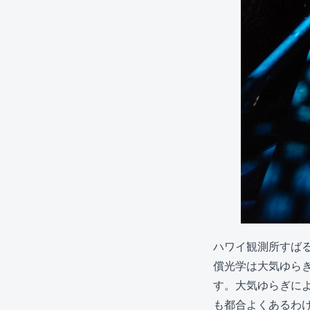
ハワイ観測所すば
償光学は大気ゆら
す。大気ゆらぎに
も都合よくあるわ