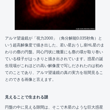
アルマ望遠鏡が「視力2000」（角分解能0.035秒角）と
いう超高解像度で描き出した、若い星おうし座HL星のま
わりの塵の円盤。同心円状に幾重にも塵の環が取り巻い
ている様子がはっきりと描き出されています。惑星の誕
生現場がこれほどの高い解像度で写しだされたのは初め
てのことであり、アルマ望遠鏡の真の実力を垣間見るこ
とのできる画像と言えます。
見えることで生まれる謎
円盤の中に見える隙間は、そこで木星のような巨大惑星