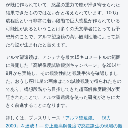
が既に作られていて、惑星の重力で塵が掃き寄せられた
結果できたものではないかと考えられています。100万
歳程度という非常に若い段階で巨大惑星が作られている
可能性があるということは多くの天文学者にとっても予
想外のことで、アルマ望遠鏡の高い観測性能によって新
たな謎が生まれたと言えます。
アルマ望遠鏡は、アンテナを最大15キロメートルの範囲
に展開した「高解像度試験観測キャンペーン」を2014年
9月から実施し、その観測性能と観測手法を確認しまし
た。おうし座HL星の画像はこの試験観測で得られたもの
であり、構想段階から目指してきた超高解像度観測が実
証されたことで、アルマ望遠鏡を使った研究がさらに大
きく前進することになります。
詳しくは、プレスリリース「
アルマ望遠鏡、「視力
2000」を達成！— 史上最高解像度で惑星誕生の現場の撮