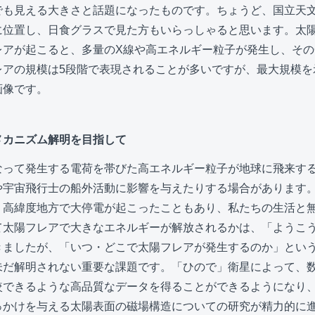
でも見える大きさと話題になったものです。ちょうど、国立天
に位置し、日食グラスで見た方もいらっしゃると思います。太
レアが起こると、多量のX線や高エネルギー粒子が発生し、その
レアの規模は5段階で表現されることが多いですが、最大規模を
画像です。
メカニズム解明を目指して
なって発生する電荷を帯びた高エネルギー粒子が地球に飛来す
や宇宙飛行士の船外活動に影響を与えたりする場合があります
、高緯度地方で大停電が起こったこともあり、私たちの生活と
て太陽フレアで大きなエネルギーが解放されるかは、「ようこ
きましたが、「いつ・どこで太陽フレアが発生するのか」とい
未だ解明されない重要な課題です。「ひので」衛星によって、
較できるような高品質なデータを得ることができるようになり
っかけを与える太陽表面の磁場構造についての研究が精力的に