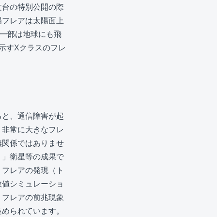
文台の特別公開の際
陽フレアは太陽面上
一部は地球にも飛
示すXクラスのフレ
ると、通信障害が起
。非常に大きなフレ
無関係ではありませ
う」衛星等の成果で
うフレアの発現（ト
数値シミュレーショ
、フレアの前兆現象
進められています。