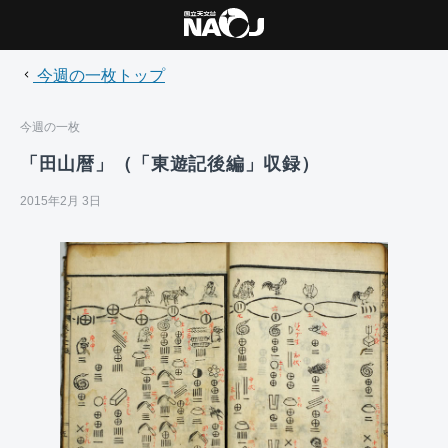
今週の一枚トップ
今週の一枚
「田山暦」（「東遊記後編」収録）
2015年2月 3日