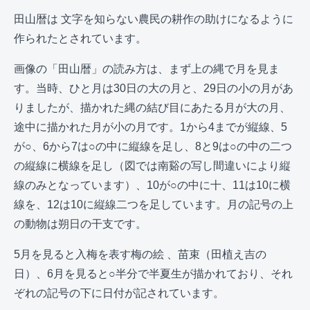
田山暦は 文字を知らない農民の耕作の助けになるように
作られたとされています。
画像の「田山暦」の読み方は、まず上の縄で月を見ま
す。当時、ひと月は30日の大の月と、29日の小の月があ
りましたが、描かれた縄の結び目にあたる月が大の月、
途中に描かれた月が小の月です。1から4までが縦線、5
が○、6から7は○の中に縦線を足し、8と9は○の中の二つ
の縦線に横線を足し（図では南谿の写し間違いにより縦
線のみとなっています）、10が○の中に十、11は10に横
線を、12は10に縦線二つを足しています。月の記号の上
の動物は朔日の干支です。
5月を見ると入梅を表す梅の絵 、苗束（田植え吉の
日）、6月を見ると○半分で半夏生が描かれており、それ
ぞれの記号の下に日付が記されています。