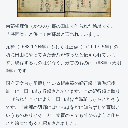
南部領鹿角（かづの）郡の田山で作られた絵暦です。
「盛岡暦」と併せて南部暦と言われています。
元禄（1688-1704年）もしくは正徳（1711-1715年）の
頃に田山にやってきた善八が作ったと伝えられていま
す。現存するものは少なく、最古のものは1783年（天明
3年）です。
国立天文台が所蔵している橘南谿の紀行録「東遊記後
編」に、田山暦が収録されています。この紀行録に取り
上げられたことにより、田山暦は当時珍しがられたそう
です。「南部の辺鄙にはいろはをだに知らずして盲暦と
いうものありとぞ」と、文盲の人でも分かるように作ら
れた絵暦であると紹介されました。