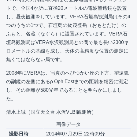
トで、全国4か所に直径20メートルの電波望遠鏡を設置
し、昼夜観測をしています。VERA石垣島観測局はその4
つのうちの1つで、石垣島の於茂登岳（おもとだけ）の
ふもと、名蔵（なぐら）に設置されています。VERA石
垣島観測局はVERA水沢観測局との間で最も長い2300キ
ロメートルの基線を成し、天体の高精度な位置の測定に
無くてはならない局です。
2008年にVERAは、写真のへびつかい座の下方、望遠鏡
の副鏡の左側にあるρ Oph Eastまでの距離を精密に測定
し、その距離が580光年であることを明らかにしまし
た。
清水上誠（国立天文台 水沢VLBI観測所）
画像データ
撮影日時
2014年07月29日 22時09分