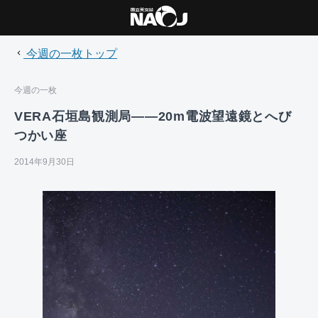
今週の一枚トップ
今週の一枚
VERA石垣島観測局――20m電波望遠鏡とへび
つかい座
2014年9月30日