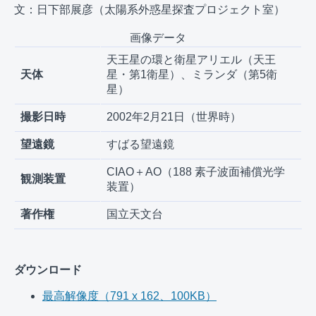
文：日下部展彦（太陽系外惑星探査プロジェクト室）
画像データ
天王星の環と衛星アリエル（天王
天体
星・第1衛星）、ミランダ（第5衛
星）
撮影日時
2002年2月21日（世界時）
望遠鏡
すばる望遠鏡
CIAO＋AO（188 素子波面補償光学
観測装置
装置）
著作権
国立天文台
ダウンロード
最高解像度（791 x 162、100KB）