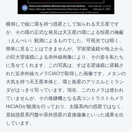
横倒しで縦に環を持つ惑星として知られる天王星です
が、その環の正式な発見は天王星の環による恒星の掩蔽
（えんぺい）観測によるものでした。可視光では暗く、
簡単に見ることはできませんが、宇宙望遠鏡や地上から
の巨大望遠鏡による赤外線画像により、その姿を私たち
に見せてくれます。この写真は、すばる望遠鏡に搭載さ
れた近赤外線カメラCIAOで取得した画像です。メタンの
大気を持つ天王星本体と、環と衛星のアリエルとミラン
ダがはっきり写っています。現在、このカメラは使われ
ていませんが、その後継機となる高コントラストカメラ
HiCIAOが観測を行っており、太陽系内の惑星ではなく、
原始惑星系円盤や系外惑星の直接撮像といった成果を出
しています。