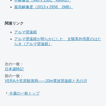
中解像度（940 x 1381、490KB）
最高解像度（2013 x 2958、2MB）
関連リンク
アルマ望遠鏡
アルマ望遠鏡が明らかにした、太陽系外惑星のはた
らき（アルマ望遠鏡）
次の一枚：
日本歳時記
前の一枚：
VERA小笠原観測局――20m電波望遠鏡と天の川
今週の一枚トップ