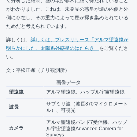
く分析した結果、塵の環が非常に細く保たれていること
がわかりました。これは、未発見の惑星が環の内側と外
側に存在し、その重力によって塵が掃き集められている
ためだと考えられています。
詳しくは、
詳しくは、プレスリリース「アルマ望遠鏡が
明らかにした、太陽系外惑星のはたらき」
をご覧くださ
い。
文：平松正顕（チリ観測所）
画像データ
望遠鏡
アルマ望遠鏡、ハッブル宇宙望遠鏡
サブミリ波（波長870マイクロメート
波長
ル）、可視光
アルマ望遠鏡バンド7受信機、ハッブ
カメラ
ル宇宙望遠鏡Advanced Camera for
Surveys