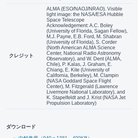
ALMA (ESO/NAOJ/NRAO). Visible
light image: the NASA/ESA Hubble
Space Telescope
Acknowledgement: A.C. Boley
(University of Florida, Sagan Fellow),
M.J. Payne, E.B. Ford, M. Shabran
(University of Florida), S. Corder
(North American ALMA Science
Center, National Radio Astronomy
クレジット
Observatory), and W. Dent (ALMA,
Chile), P. Kalas, J. Graham, E.
Chiang, E. Kite (University of
California, Berkeley), M. Clampin
(NASA Goddard Space Flight
Center), M. Fitzgerald (Lawrence
Livermore National Laboratory), and
K. Stapelfeldt and J. Krist (NASA Jet
Propulsion Laboratory)
ダウンロード