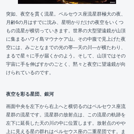
突如、夜空を貫く流星。ペルセウス座流星群極大の夜、
月齢6の月はすでに沈み、星明かりだけの夜空をいくつ
もの流星が横切っていきます。世界の大型望遠鏡が山頂
に集まるハワイ島マウナケア山。その中腹で見上げた夜
空には、みごとなまでの光の帯―天の川―が横たわり、
まるで星々に手が届くかのよう。そして、山頂ではその
宇宙に手を伸ばすかのごとく、黙々と夜空に望遠鏡が向
けられているのです。
夜空を彩る星団、銀河
画面中央を左下から右上へと横切るのはペルセウス座流
星群の流星です。流星群の放射点は、この流星の軌跡を
左下に延長した天の川の中に位置します。放射点のやや
上に見える星の群れはペルセウス座の二重星団です。ま