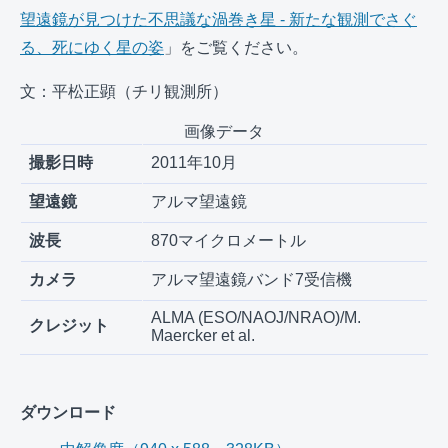
望遠鏡が見つけた不思議な渦巻き星 - 新たな観測でさぐ
る、死にゆく星の姿
」をご覧ください。
文：平松正顕（チリ観測所）
画像データ
撮影日時
2011年10月
望遠鏡
アルマ望遠鏡
波長
870マイクロメートル
カメラ
アルマ望遠鏡バンド7受信機
ALMA (ESO/NAOJ/NRAO)/M.
クレジット
Maercker et al.
ダウンロード