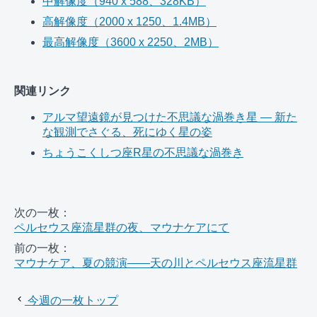
中解像度（940 x 588、328KB）
高解像度（2000 x 1250、1.4MB）
最高解像度（3600 x 2250、2MB）
関連リンク
アルマ望遠鏡が見つけた不思議な渦巻き星 ― 新た
な観測でさぐる、死にゆく星の姿
ちょうこくしつ座R星の不思議な渦巻き
次の一枚：
ペルセウス座流星群の夜、マウナケアにて
前の一枚：
マウナケア、夏の競演――天の川とペルセウス座流星群
今週の一枚トップ