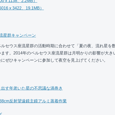
 x 1138、2.2MB）
6 x 3422、19.1MB）
流星群キャンペーン
ルセウス座流星群の活動時期に合わせて「夏の夜、流れ星を数え
ます。2014年のペルセウス座流星群は月明かりの影響が大き
会にぜひキャンペーンに参加して夜空を見上げてください。
き出す年老いた星の不思議な渦巻き
88cm反射望遠鏡主鏡アルミ蒸着作業
プ