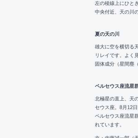
左の稜線上にひと
中央付近、天の川
夏の天の川
雄大に空を横切る
リレイです。よく
固体成分（星間塵
ペルセウス座流星
北極星の直上、天
セウス座。8月12
ペルセウス座流星
れています。