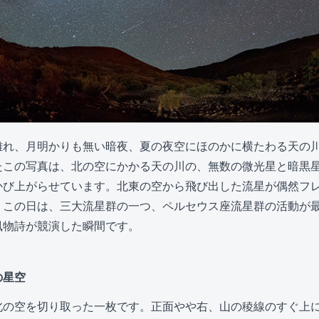
離れ、月明かりも無い暗夜、夏の夜空にほのかに横たわる天の
たこの写真は、北の空にかかる天の川の、無数の微光星と暗黒
かび上がらせています。北東の空から飛び出した流星が偶然フ
。この日は、三大流星群の一つ、ペルセウス座流星群の活動が
風物詩が競演した瞬間です。
の星空
北の空を切り取った一枚です。正面やや右、山の稜線のすぐ上