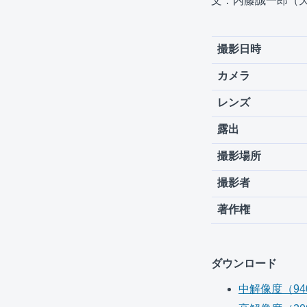
文：内藤誠一郎（
撮影日時
カメラ
レンズ
露出
撮影場所
撮影者
著作権
ダウンロード
中解像度（940 