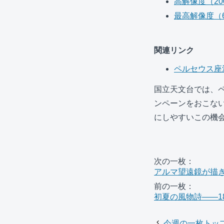
高解像度（2000
最高解像度（601
関連リンク
ペルセウス座
国立天文台では、ペ
ンペーンをおこない
にしやすいこの機
次の一枚：
アルマ望遠鏡が描
前の一枚：
初夏の風物詩――1
今週の一枚トッ