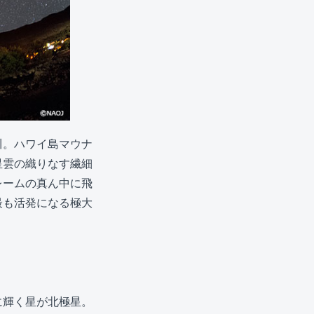
川。ハワイ島マウナ
星雲の織りなす繊細
レームの真ん中に飛
最も活発になる極大
に輝く星が北極星。