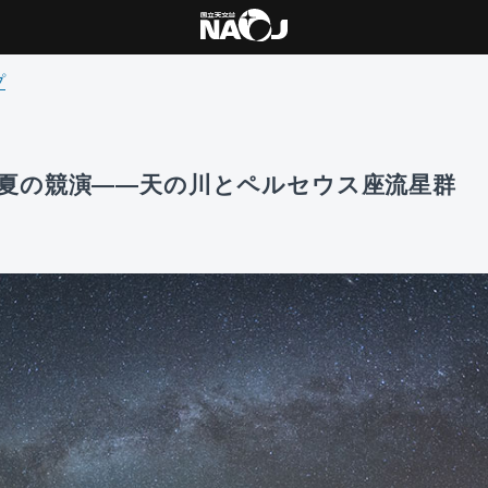
プ
夏の競演――天の川とペルセウス座流星群