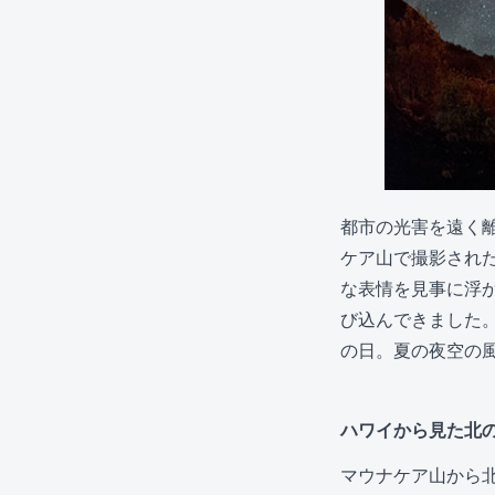
都市の光害を遠く
ケア山で撮影され
な表情を見事に浮
び込んできました
の日。夏の夜空の
ハワイから見た北
マウナケア山から