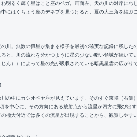
きわ明るく輝く星はこと座のベガ。画面左、天の川の対岸にわ
の中にはくちょう座のデネブを見つけると、夏の大三角を結ぶ
天の川。無数の恒星が集まる様子を最初の確実な記録に残した
見ると、川の流れを分かつように星の少ない暗い領域が続いて
（じん））によって星の光が吸収されている暗黒星雲の広がり
群
の川の中にカシオペヤ座が見えています。そのすぐ東隣（右側
日頃を中心に、その方向にある放射点から流星が四方に飛び出
群の極大付近では多くの流星が出現することから、観察しやす