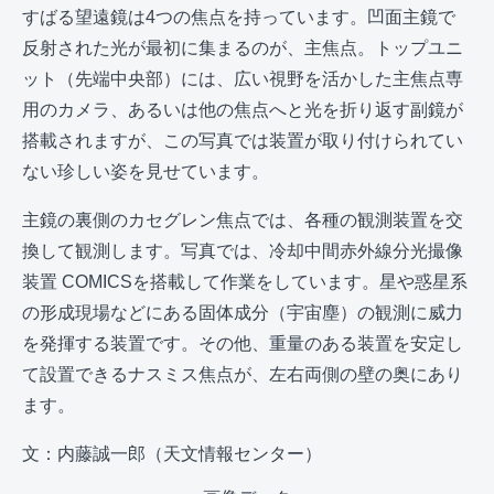
すばる望遠鏡は4つの焦点を持っています。凹面主鏡で
反射された光が最初に集まるのが、主焦点。トップユニ
ット（先端中央部）には、広い視野を活かした主焦点専
用のカメラ、あるいは他の焦点へと光を折り返す副鏡が
搭載されますが、この写真では装置が取り付けられてい
ない珍しい姿を見せています。
主鏡の裏側のカセグレン焦点では、各種の観測装置を交
換して観測します。写真では、冷却中間赤外線分光撮像
装置 COMICSを搭載して作業をしています。星や惑星系
の形成現場などにある固体成分（宇宙塵）の観測に威力
を発揮する装置です。その他、重量のある装置を安定し
て設置できるナスミス焦点が、左右両側の壁の奥にあり
ます。
文：内藤誠一郎（天文情報センター）