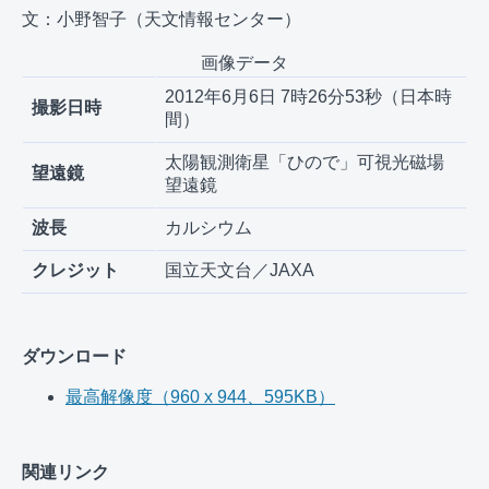
文：小野智子（天文情報センター）
画像データ
2012年6月6日 7時26分53秒（日本時
撮影日時
間）
太陽観測衛星「ひので」可視光磁場
望遠鏡
望遠鏡
波長
カルシウム
クレジット
国立天文台／JAXA
ダウンロード
最高解像度（960 x 944、595KB）
関連リンク