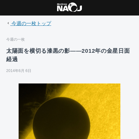
今週の一枚トップ
今週の一枚
太陽面を横切る漆黒の影――2012年の金星日面
経過
2014年6月 6日