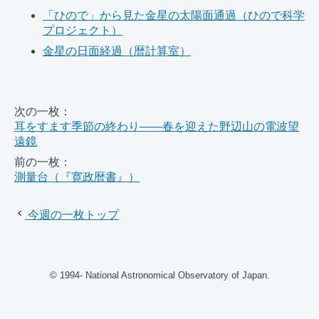
「ひので」から見た金星の太陽面通過（ひので科学
プロジェクト）
金星の日面経過（暦計算室）
次の一枚：
耳をすます季節の終わり――春を迎えた野辺山の電波望
遠鏡
前の一枚：
測量台（『寛政暦書』）
今週の一枚トップ
© 1994- National Astronomical Observatory of Japan.