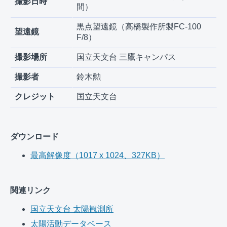
撮影日時
間）
黒点望遠鏡（高橋製作所製FC-100
望遠鏡
F/8）
撮影場所
国立天文台 三鷹キャンパス
撮影者
鈴木勲
クレジット
国立天文台
ダウンロード
最高解像度（1017 x 1024、327KB）
関連リンク
国立天文台 太陽観測所
太陽活動データベース