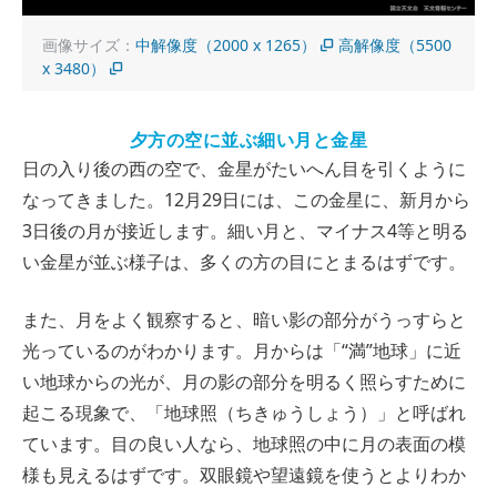
画像サイズ：
中解像度（2000 x 1265）
高解像度（5500
x 3480）
夕方の空に並ぶ細い月と金星
日の入り後の西の空で、金星がたいへん目を引くように
なってきました。12月29日には、この金星に、新月から
3日後の月が接近します。細い月と、マイナス4等と明る
い金星が並ぶ様子は、多くの方の目にとまるはずです。
また、月をよく観察すると、暗い影の部分がうっすらと
光っているのがわかります。月からは「“満”地球」に近
い地球からの光が、月の影の部分を明るく照らすために
起こる現象で、「地球照（ちきゅうしょう）」と呼ばれ
ています。目の良い人なら、地球照の中に月の表面の模
様も見えるはずです。双眼鏡や望遠鏡を使うとよりわか