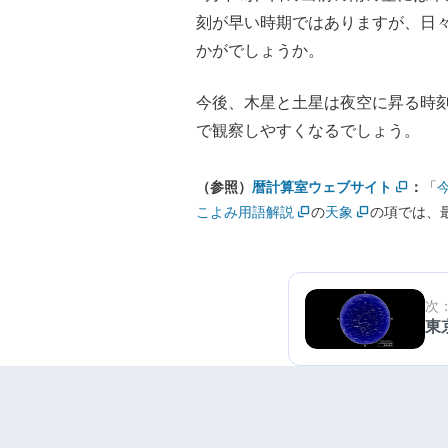
刻が早い時期ではありますが、日
かがでしょうか。
今後、木星と土星は夜空に昇る時
で観察しやすくなるでしょう。
（参照）
暦計算室ウェブサイト
：
「
こよみ用語解説
の
天象
の項では、
次
東