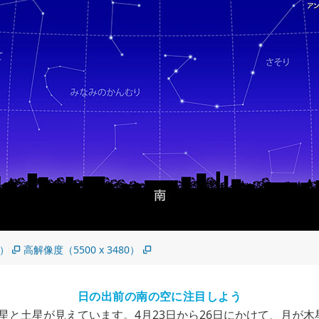
5）
高解像度（5500 x 3480）
日の出前の南の空に注目しよう
星と土星が見えています。4月23日から26日にかけて、月が