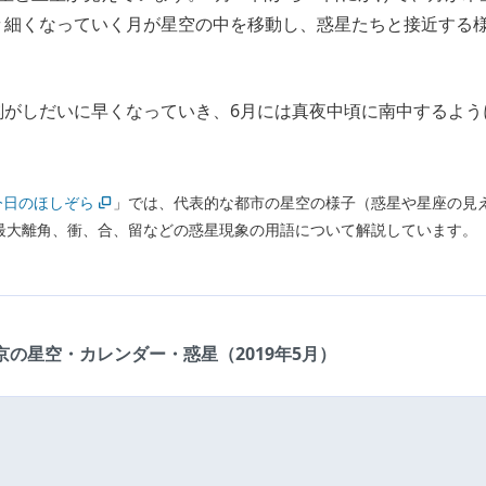
々細くなっていく月が星空の中を移動し、惑星たちと接近する
刻がしだいに早くなっていき、6月には真夜中頃に南中するよう
今日のほしぞら
」では、代表的な都市の星空の様子（惑星や星座の見
最大離角、衝、合、留などの惑星現象の用語について解説しています。
：
京の星空・カレンダー・惑星（2019年5月）