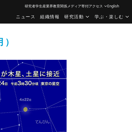
研究者
学生
産業界
教育関係
メディア
寄付
アクセス
English
ニュース
組織情報
研究活動
学ぶ・楽しむ
月）