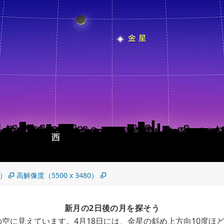
5）
高解像度（5500 x 3480）
新月の2日後の月を探そう
空に見えています。4月18日には、金星の斜め上方向10度ほ