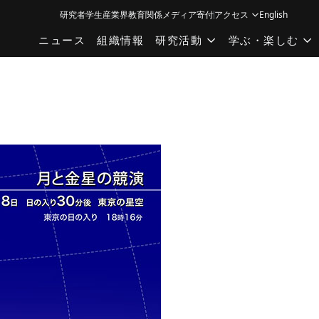
研究者
学生
産業界
教育関係
メディア
寄付
アクセス
English
ニュース
組織情報
研究活動
学ぶ・楽しむ
）