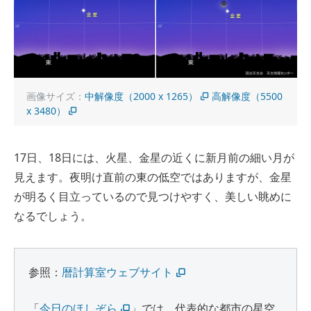
画像サイズ：
中解像度（2000 x 1265）
高解像度（5500
x 3480）
17日、18日には、火星、金星の近くに新月前の細い月が
見えます。夜明け直前の東の低空ではありますが、金星
が明るく目立っているので見つけやすく、美しい眺めに
なるでしょう。
参照：
暦計算室ウェブサイト
「
今日のほしぞら
」では、代表的な都市の星空