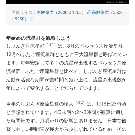
画像サイズ：
中解像度（2000 x 1265）
高解像度（5500
x 3480）
年始めの流星群を観察しよう
（注1）
しぶんぎ座流星群
は、8月のペルセウス座流星群、
12月のふたご座流星群とともに三大流星群と呼ばれてい
ます。毎年安定して多くの流星が出現するペルセウス座
流星群、ふたご座流星群と比べて、しぶんぎ座流星群は
活動が活発な期間が数時間と短い上に、流星の出現数が
年によって変化することで知られています。
（注2）
今年のしぶんぎ座流星群の極大
は、1月3日23時頃
と予想されています。4日未明の2〜3時間が観察に適し
た時間帯です。月明かりの影響はありません。日本で観
察しやすい時間帯が極大から少しずれているため、その