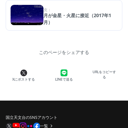
次：
月が金星・火星に接近（2017年1
月）
このページをシェアする
URLをコピーす
る
Xにポストする
LINEで送る
国立天文台のSNSアカウント
一覧