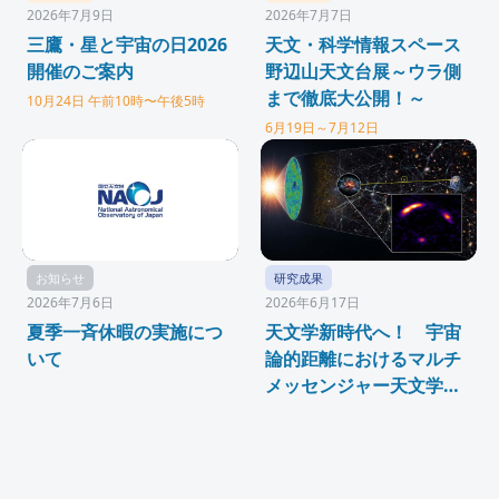
2026年7月9日
2026年7月7日
三鷹・星と宇宙の日2026
天文・科学情報スペース
開催のご案内
野辺山天文台展～ウラ側
まで徹底大公開！～
10月24日 午前10時〜午後5時
6月19日～7月12日
お知らせ
研究成果
2026年7月6日
2026年6月17日
夏季一斉休暇の実施につ
天文学新時代へ！ 宇宙
いて
論的距離におけるマルチ
メッセンジャー天文学の
新たな展開 ―重力レンズ
効果が解き明かした、約
110億年前の爆発的な星
形成活動とニュートリノ