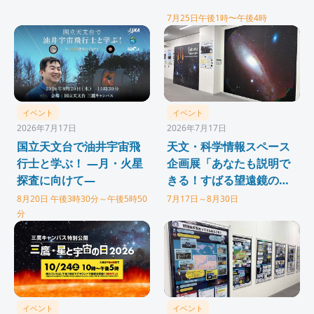
7月25日午後1時〜午後4時
イベント
イベント
2026年7月17日
2026年7月17日
国立天文台で油井宇宙飛
天文・科学情報スペース
行士と学ぶ！ ―月・火星
企画展「あなたも説明で
探査に向けて―
きる！すばる望遠鏡のひ
みつ！」
8月20日 午後3時30分～午後5時50
7月17日～8月30日
分
イベント
イベント