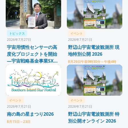
トピックス
イベント
2026年7月27日
2026年7月21日
宇宙用慣性センサーの高
野辺山宇宙電波観測所 現
度化プロジェクトを開始
地特別公開 2026
—宇宙戦略基金事業SX中
8月29日午前9時30分～午後4時
核領域発展研究「SX-
ARK」に採択
イベント
イベント
2026年7月21日
2026年7月21日
南の島の星まつり2026
野辺山宇宙電波観測所 特
別公開オンライン 2026
8月15日～23日