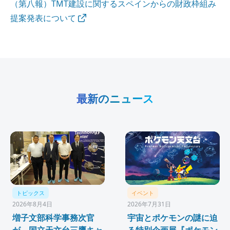
（第八報）TMT建設に関するスペインからの財政枠組み
提案発表について
最新のニュース
トピックス
イベント
2026年8月4日
2026年7月31日
増子文部科学事務次官
宇宙とポケモンの謎に迫
が、国立天文台三鷹キャ
る特別企画展『ポケモン