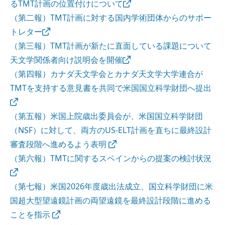
るTMT計画の位置付けについて
（第二報）TMT計画に対する国内学術団体からのサポー
トレター
（第三報）TMT計画が新たに直面している課題について
天文学関係者向け説明会を開催
（第四報）カナダ天文学会とカナダ天文学大学連合が
TMTを支持する意見書を共同で米国国立科学財団へ提出
（第五報）米国上院歳出委員会が、米国国立科学財団
（NSF）に対して、両方のUS-ELT計画を直ちに最終設計
審査段階へ進めるよう表明
（第六報）TMTに関するスペインからの提案の検討状況
（第七報）米国2026年度歳出法成立、国立科学財団に米
国超大型望遠鏡計画の両望遠鏡を最終設計段階に進める
ことを指示