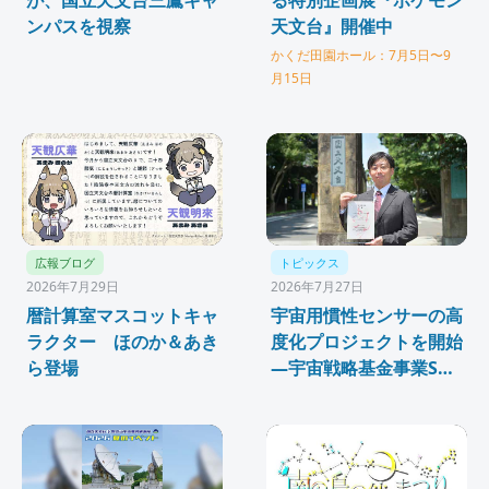
ンパスを視察
天文台』開催中
かくだ田園ホール：7月5日〜9
月15日
広報ブログ
トピックス
2026年7月29日
2026年7月27日
暦計算室マスコットキャ
宇宙用慣性センサーの高
ラクター ほのか＆あき
度化プロジェクトを開始
ら登場
—宇宙戦略基金事業SX
中核領域発展研究「SX-
ARK」に採択