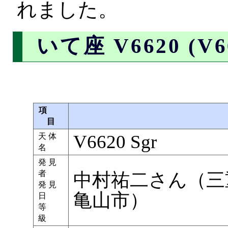
れました。
いて座 V6620 (V66
項
目
V6620 Sgr
天 体
名
発 見
者
中村祐二さん（三
発 見
亀山市）
日
等
級