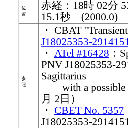
赤経：18時 02分 
位
15.1秒 (2000
置
・ CBAT "Transient
J18025353-291415
・
ATel #16428
：Spe
PNV J18025353-2914
Sagittarius
参
with a possible r
照
月 2日）
・
CBET No. 5357
J18025353-29141