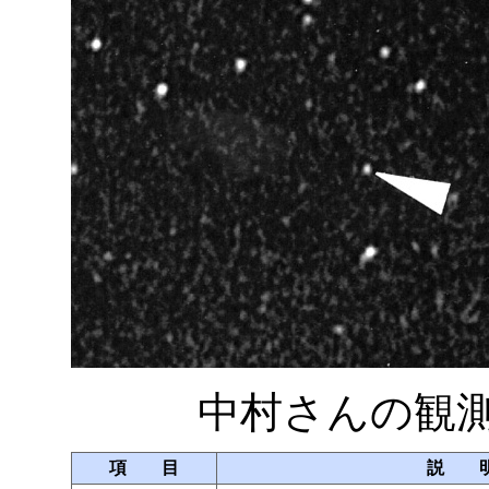
中村さんの観
項 目
説 