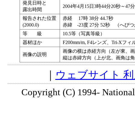
発見日時と
2004年4月15日3時44分20秒～47
露出時間
報告された位置
赤経 17時 38分 44.7秒
(2000.0)
赤緯 -23度 27分 52秒 （へび
等 級
10.5等（写真等級）
器材ほか
F200mm/m, F4レンズ、Tri-Xフィ
画像の横は赤経方向（左が東、画
画像の説明
縦は赤緯方向（上が北、画角は角
｜
ウェブサイト 
Copyright (C) 1994- National