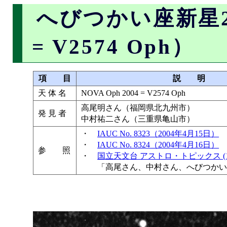
へびつかい座新星200
= V2574 Oph）
項 目
説 明
天 体 名
NOVA Oph 2004 = V2574 Oph
高尾明さん（福岡県北九州市）
発 見 者
中村祐二さん（三重県亀山市）
・
IAUC No. 8323（2004年4月15日）
・
IAUC No. 8324（2004年4月16日）
参 照
・
国立天文台 アストロ・トピックス (11) 
「高尾さん、中村さん、へびつかい