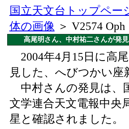
国立天文台トップペー
体の画像
＞ V2574 Oph
高尾明さん、中村祐二さんが発見し
2004年4月15日に
見した、へびつかい座新星
中村さんの発見は、国
文学連合天文電報中央局
星と確認されました。