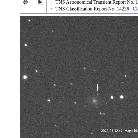
参 照
・ TNS Astronomical Transient Report No. 
・ TNS Classification Report No. 14236 :
Cl