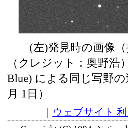
(左)発見時の画像（撮影：
（クレジット：奥野浩） (右)
Blue) による同じ写野
月 1日）
｜
ウェブサイト 