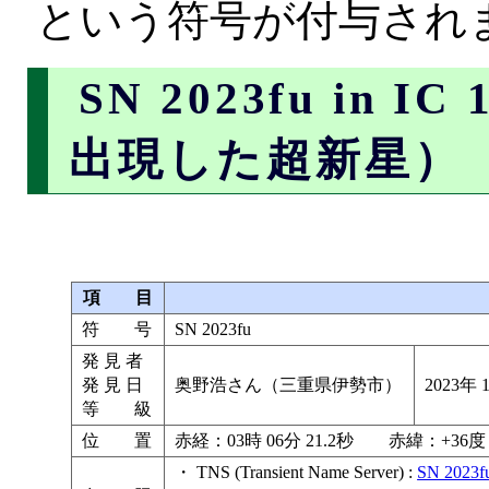
という符号が付与され
SN 2023fu in I
出現した超新星）
項 目
符 号
SN 2023fu
発 見 者
発 見 日
奥野浩さん（三重県伊勢市）
2023年
等 級
位 置
赤経：03時 06分 21.2秒 赤緯：+36度
・ TNS (Transient Name Server) :
SN 2023f