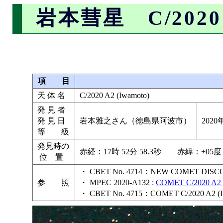
岩本彗星 C/2020 A
項 目
天 体 名
C/2020 A2 (Iwamoto)
発 見 者
発 見 日
岩本雅之さん（徳島県阿波市）
202
等 級
発見時の
赤経：17時 52分 58.3秒 赤緯：+05度
位 置
・ CBET No. 4714：NEW COMET DIS
参 照
・ MPEC 2020-A132 :
COMET C/2020 A2 
・ CBET No. 4715：COMET C/2020 A