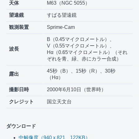
天体
M63（NGC 5055）
望遠鏡
すばる望遠鏡
観測装置
Sprime-Cam
B（0.45マイクロメートル）、
V（0.55マイクロメートル）、
波長
Hα（0.65マイクロメートル）（それ
ぞれを青、緑、赤にカラー合成）
45秒（B）、15秒（R）、30秒
露出
（Hα）
撮影日時
2000年6月10日（世界時）
クレジット
国立天文台
ダウンロード
中解像度（940 x 821、122KB）