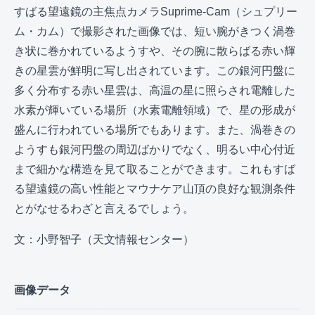
すばる望遠鏡の主焦点カメラSuprime-Cam（シュプリー
ム・カム）で撮影された画像では、短い腕がきつく渦巻
き状に巻かれているようすや、その腕に散らばる赤い輝
きの星雲が鮮明に写し出されています。この銀河円盤に
多く分布する赤い星雲は、高温の星に照らされ電離した
水素が輝いている場所（水素電離領域）で、星の形成が
盛んに行われている場所でもあります。また、渦巻きの
ようすも銀河円盤の周辺ばかりでなく、明るい中心付近
まで細かな構造を見て取ることができます。これもすば
る望遠鏡の高い性能とマウナケア山頂の良好な観測条件
とがなせるわざと言えるでしょう。
文：小野智子（天文情報センター）
画像データ